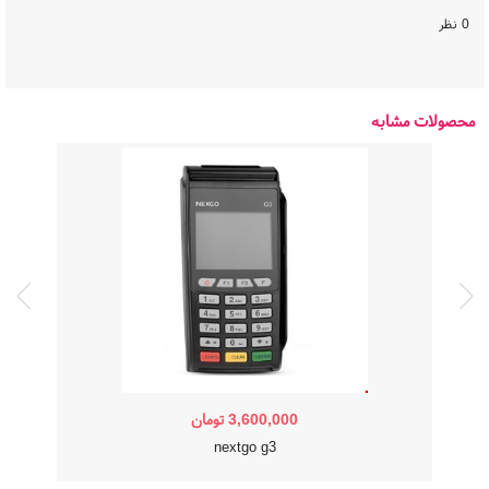
0 نظر
محصولات مشابه
3,600,000
تومان
nextgo g3