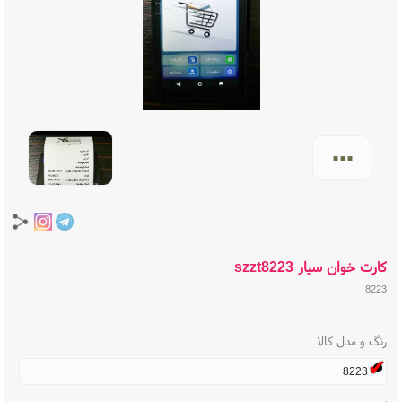
...
کارت خوان سیار szzt8223
8223
رنگ و مدل کالا
8223