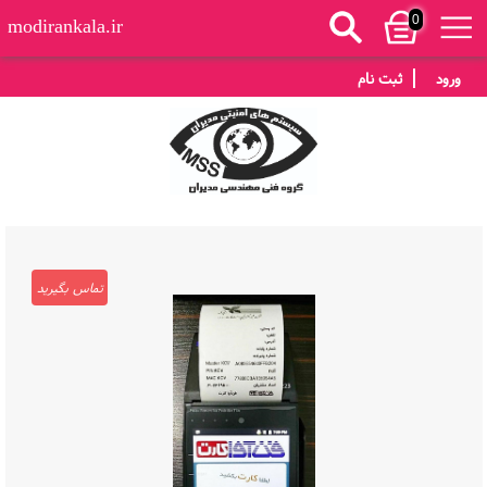
0
modirankala.ir
ورود
ثبت نام
تماس بگیرید