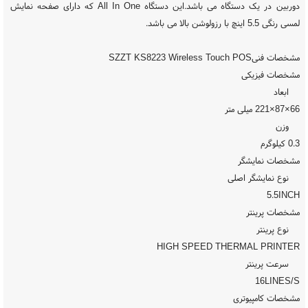
دوربین در یک دستگاه می باشد.این دستگاه All In One که دارای صفحه نمایش
لمسی رنگی 5.5 اینچ با رزولوشن بالا می باشد.
مشخصات فنیSZZT KS8223 Wireless Touch POS
مشخصات فیزیکی
ابعاد
66×87×221 میلی متر
وزن
0.3 کیلوگرم
مشخصات نمایشگر
نوع نمایشگر اصلی
5.5INCH
مشخصات پرینتر
نوع پرینتر
HIGH SPEED THERMAL PRINTER
سرعت پرینتر
16LINES/S
مشخصات کامپیوتری