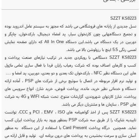
SZZT KS8223
نسل جدیدی از پایانه های فروشگاهی می باشد که مجهز به سیستم عامل اندروید بوده
و تجمیع دستگاههایی چون کارتخوان سیار، پد امضاء دیجیتال، بارکدخوان، چاپگر و
دوربین در یک دستگاه می باشد.این دستگاه All In One که دارای صفحه نمایش
لمسی رنگی 5.5 اینچ با رزولوشن بالا می باشد.
SZZT KS8223 دستگاهی با رویکردی جدید در ترکیب نیازهای صنعت پرداخت و
کسب و کارهای اصناف بوده که شرکت رهیاب رایان فردا با فعال سازی تمامی ماژول
های این دستگاه نظیر NFC ، بارکدخوان تک بعدی و دو بعدی، دوربین، پد امضا و ….
و تولید نرم افزار مربوطه در اتصال با سوئیچ برخی از شرکت های PSP ، آماده ارائه
دستگاه و خدماتی نظیر خرید، مانده، پرداخت قبوض، خرید شارژ، انواع سرویس های
پرداخت، شارژ کارتهای شهروندی، گزارشات متنوع، تحت شبکه WIFI و 4G به شرکت
های PSP ، سازمان ها و مشتریان دیگر می باشد.
SZZT KS8223 پس از اخذ گواهینامه های PCI ، EMV ، ISO و CCC، توانست
تاییدیه شاپرک را از طریق سه شرکت PSP بمنظور ورود به بازار پرداخت ایران کسب
نماید. همچنین درگاه پرداخت Card Present با استفاده از این دستگاه به منظور
آسان سازی و سرعت بخشیدن به پرداخت های درون برنامه ای، تولید و قابل ارائه می