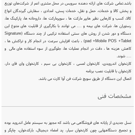
باشد.تمامی شرکت های ارائه دهنده سرویس در محل مشتری اعم از شرکت‌های توزیع
و پخش کالا و خدمات، حمل و نقل، خدمات پستی، امدادی ، سفارش گیرندگان انواع
کالا، کسب و کارهایی نظیر هایپر مارکت ها ، سوپرمارکت ها، داروخانه ها، پارکینگ ها،
رستوران ها، شرکت های بیمه و …. می توانند با بکارگیری از قابلیت های متنوع این
دستگاه و دور شدن از روش های سنتی استفاده ترکیبی از چند دستگاه (Signature
pad +Mobile POS +Tablet) ، باعث افزایش سرعت در انجام کار و تراکنش ها ،
کاهش هزینه ها ، دقت در انجام عملیات ها، جلوگیری از سوء استفاده های مالی و
…. شوند.
کارتخوان اندرویدی، کارتخوان لمسی ، کارتخوان بی سیم ، کارتخوان وای فای دار،
کارتخوان با قابلیت نصب برنامه
اتصال این دستگاه از طریق سویچ شرکت فن آوا کارت می باشد.
مشخصات فنی
نسل جدیدی از پایانه های فروشگاهی می باشد که مجهز به سیستم عامل اندروید بوده
و تجمیع دستگاههایی چون کارتخوان سیار، پد امضاء دیجیتال، بارکدخوان، چاپگر و