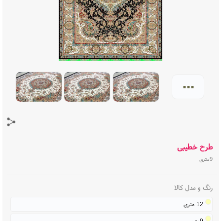
...
طرح خطیبی
9متری
رنگ و مدل کالا
12 متری
9متری