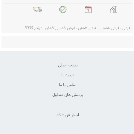
پرداخت در محل
7 روز ضمانت
ضمانت اصل بودن
تحویل اکسپرس
فرش
فرش ماشینی
فرش کاشان
فرش ماشینی کاشان
تراکم 3000
،
،
،
،
،
طرح های جدید فرش
فزش جدید
،
،
بازگشت
کالا
صفحه اصلی
درباره ما
تماس با ما
پرسش های متداول
اخبار فروشگاه