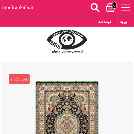
0
modirankala.ir
ورود
ثبت نام
تماس بگیرید