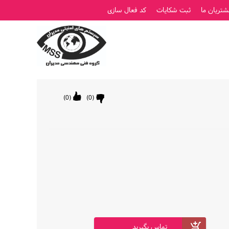
شتریان ما
ثبت شکایات
کد فعال سازی
ورود
ثبت نام
)
0
(
)
0
(