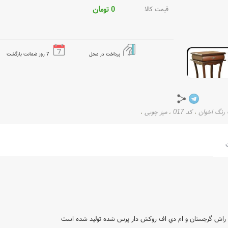
0
تومان
قیمت کالا
پرداخت در محل
7 روز ضمانت بازگشت
رنگ اخوان
کد 017
میز چوبی
،
،
،