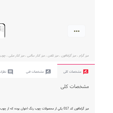
...
میز گرام
میز گرامافون
میز تلفن
میز کنار سالنی
میز کنار مبلی
چوب 
،
،
،
،
،
مشخصات کلی
مشخصات فنی
نظرات
مشخصات کلی
ميز گرامافون کد 017 يکي از محصولات چوب رنگ اخوان بوده که از چوب راش گرجستان و ام دي اف روکش دار پرس شده توليد شده است