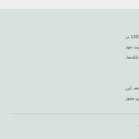
گروه مهندسی مدیران، یکی از گروه های تخصصی طراحی و نصب دوربین های مدار بسته و سیستم های حفاظتی می باشد. این شرکت فعالیت خود را از سال 1393 در
یت خود
جات، بانک‌ها،
هد. این
ری مجهز