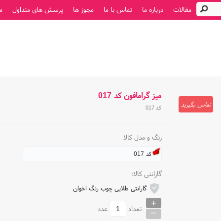
مقالات
درباره ما
تماس با ما
مجوز ها
پرسش های متداول
م
میز گرامافون کد 017
تماس بگیرید
کد 017
رنگ و مدل کالا
کد 017
گارانتی کالا:
گارانتی طلایی چوب رنگ اخوان
+
_
تعداد
عدد