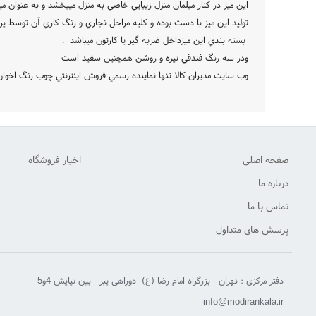
اين ميز در کنار مبلمان منزل زيبايي خاصي به منزل ميبخشد و به عنوان ميز 
توليد اين ميز با دست بوده و کليه مراحل نجاري و رنگ کاري آن توسط 
بسته بندي اين ميزداخل ضربه گير يا کارتون ميباشد .
ودر سه رنگ فندقي تيره و روشن همچنين سفيد است
وب سايت مديران کالا تنها نماينده رسمي فروش اينترنتي چوب رنگ اخو
صفحه اصلی
اخبار فروشگاه
درباره ما
تماس با ما
پرسش های متداول
دفتر مرکزی : تهران - بزرگراه امام رضا (ع)- دوراهی یبر - بین نیایش 4و5
info@modirankala.ir