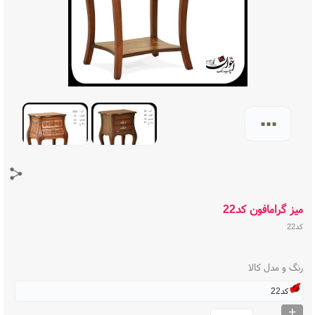
...
میز گرامافون کد22
کد22
رنگ و مدل کالا
کد22
+