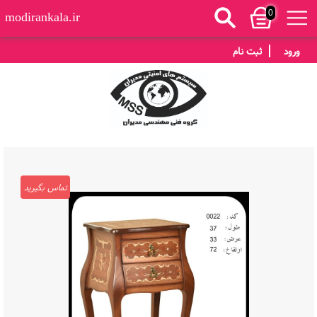
0
modirankala.ir
ورود
ثبت نام
تماس بگیرید