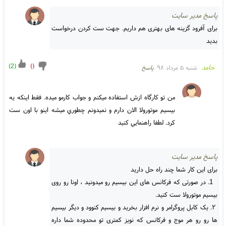
پاسخ مدیر سایت
برای آفرود گزینه های بهتری هم داریم. جهت ست کردن درخواست 
بدید

)
2
(
)
(
حامد
شنبه ۵ مرداد ۹۸
پاسخ
من تو کارگاه ازش استفاده ميکنم و جواب کارمو ميده. فقط اينکه يه 
بيسيم موتورولا الان دارم و نميدونم چطوري ميشه اينو با اون ست 
کرد. لطفا راهنمايي کنيد
پاسخ مدیر سایت
برای این کار شما چند راه حل دارید
  1. در صورتی که فرکانس های این بیسیم رو میدونید ، اونا رو روی 
بیسیم موتورولا ست کنید. 
 ۲. یک کابل پروگرامر و نرم افزار بخرید و بیسیم کنوود و دیگر بیسیم 
ها رو رو هر موج و فرکانس که نویز کمتری تو محدوده شما داره 