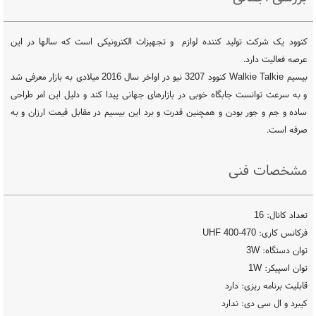
تنظیمات بیسیم کنوود
3207
3207 new
3207 plus
،
،
،
،
کنوود یک شرکت تولید کننده لوازم و تجهیزات الکنرونیکی است که سالها در این
عرصه فعالیت دارد.
بیسیم Walkie Talkie کنوود 3207 نیو در اواخر سال 2016 میلادی به بازار معرفی شد
و به سرعت توانست جابگاه خوبی در بازارهای جهانی پیدا کند و دلیل این امر طراحی
ساده و جم و جور بودن و همچنین قدرت و برد این بیسیم در مقابل قیمت ارزان و به
صرفه است.
مشخصات فنی
تعداد کانال: 16
فرکانس کاری: UHF 400-470
توان دستگاه: 3W
توان اسپیکر: 1W
قابلیت برنامه ریزی: دارد
کیبرد و ال سی دی: ندارد