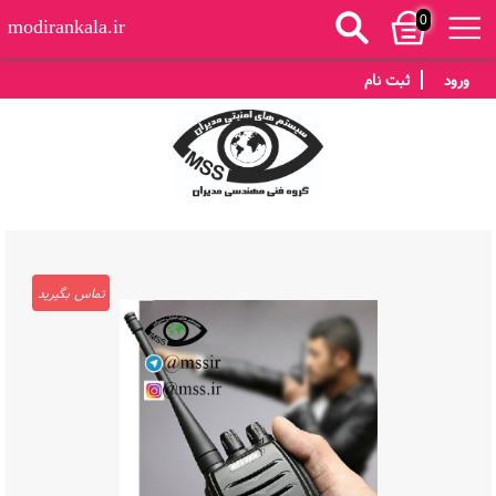
0
modirankala.ir
ورود
ثبت نام
تماس بگیرید