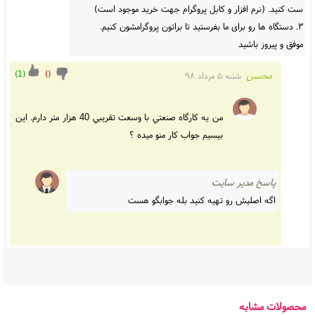
ست کنید. (نرم افزار و کابل پروگرام جهت خرید موجود است) 
۳. دستگاه ها رو برای ما بفرستید تا براتون پروگرامشون کنیم. 
موفق و پیروز باشید

)
1
(
)
(
محسن
شنبه ۵ مرداد ۹۸
من يه کارگاه صنعتي با وسعت تقريبي 40 هزار متر دارم. اين 
بيسيم جواب کار منو ميده ؟

پاسخ مدیر سایت
اگه اصلیش رو تهیه کنید بله جوابگو هست

محصولات مشابه