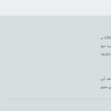
گروه مهندسی مدیران، یکی از گروه های تخصصی طراحی و نصب دوربین های مدار بسته و سیستم های حفاظتی می باشد. این شرکت فعالیت خود را از سال 1393 در
یت خود
جات، بانک‌ها،
هد. این
ری مجهز