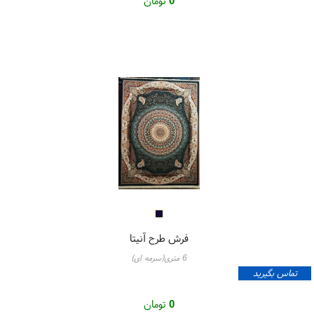
0
تومان
فرش طرح آنیتا
6 متری(سرمه ای)
تماس بگیرید
0
تومان