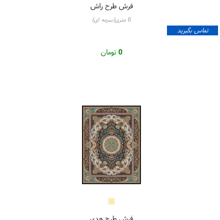
فرش طرح راش
6 متری(سرمه ای)
تماس بگیرید
0
تومان
فرش طرح هدی