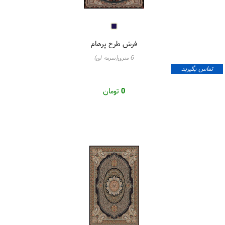
فرش طرح پرهام
6 متری(سرمه ای)
تماس بگیرید
0
تومان