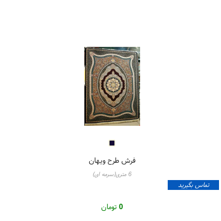
فرش طرح ویهان
6 متری(سرمه ای)
تماس بگیرید
0
تومان