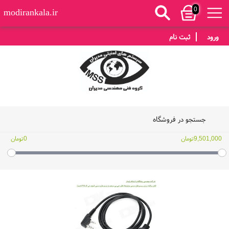
0
modirankala.ir
ورود
ثبت نام
جستجو در فروشگاه
9,501,000تومان
0تومان