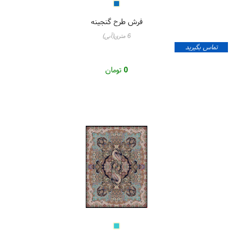
فرش طرح گنجینه
6 متری(آبی)
تماس بگیرید
0
تومان