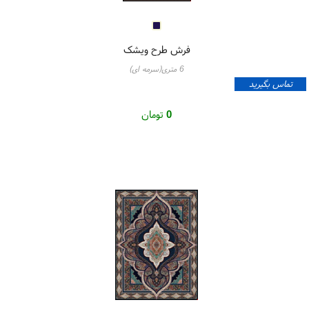
فرش طرح ویشک
6 متری(سرمه ای)
تماس بگیرید
0
تومان