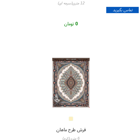
12 متری(سرمه ای)
تماس بگیرید
0
تومان
فرش طرح ماهان
6 متری(کرم)