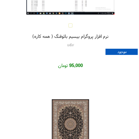
نرم افزار پروگرام بیسیم بائوفنگ ( همه کاره)
u&v
موجود
95,000
تومان