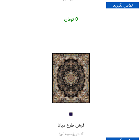
تماس بگیرید
0
تومان
فرش طرح دیانا
6 متری(سرمه ای)