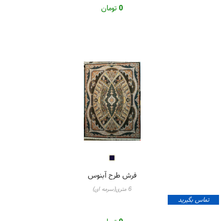
0
تومان
فرش طرح آبنوس
6 متری(سرمه ای)
تماس بگیرید