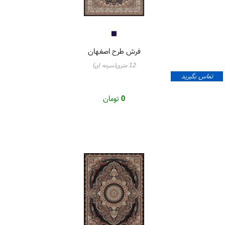
فرش طرح اصفهان
12 متری(سرمه ای)
تماس بگیرید
0
تومان