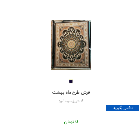
فرش طرح ماه بهشت
6 متری(سرمه ای)
تماس بگیرید
0
تومان