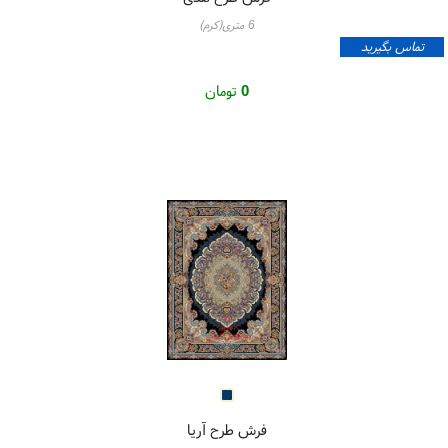
6 متری(کرم)
تماس بگیرید
0
تومان
فرش طرح آریا